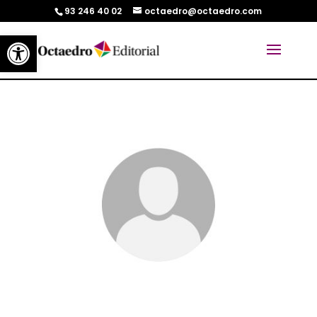
93 246 40 02
octaedro@octaedro.com
Abrir barra de herramientas