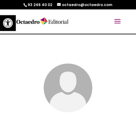
93 246 40 02
octaedro@octaedro.com
Abrir barra de herramientas