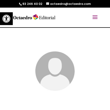
93 246 40 02
octaedro@octaedro.com
Abrir barra de herramientas