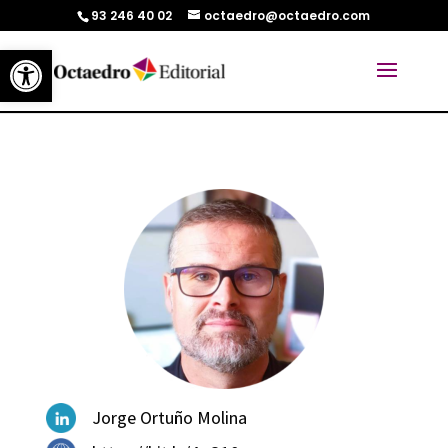
93 246 40 02
octaedro@octaedro.com
Abrir barra de herramientas
Jorge Ortuño Molina