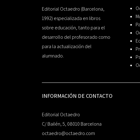
Oc
Editorial Octaedro (Barcelona,
Mú
1992) especializada en libros
P
sobre educación, tanto para el
O
desarrollo del profesorado como
Ed
para la actualización del
Pr
alumnado.
Ps
O
INFORMACIÓN DE CONTACTO
Editorial Octaedro
C/ Bailén, 5, 08010 Barcelona
octaedro@octaedro.com