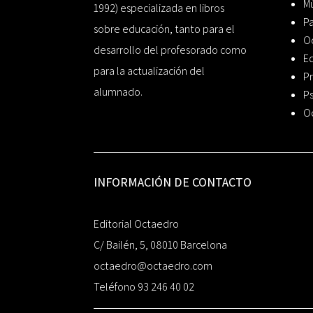
Mú
1992) especializada en libros
P
sobre educación, tanto para el
O
desarrollo del profesorado como
Ed
para la actualización del
Pr
alumnado.
Ps
O
INFORMACIÓN DE CONTACTO
Editorial Octaedro
C/ Bailén, 5, 08010 Barcelona
octaedro@octaedro.com
Teléfono 93 246 40 02