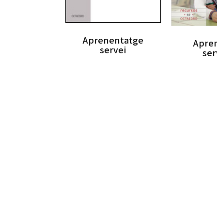
Aprenentatge
Apre
servei
ser