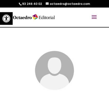
93 246 40 02
octaedro@octaedro.com
Abrir barra de herramientas