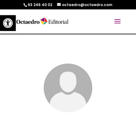
93 246 40 02
octaedro@octaedro.com
Abrir barra de herramientas