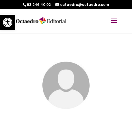
93 246 40 02
octaedro@octaedro.com
Abrir barra de herramientas