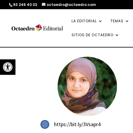
93 246 40 02
octaedro@octaedro.com
LA EDITORIAL
TEMAS
SITIOS DE OCTAEDRO
Abrir barra de herramientas
https://bit.ly/3Vsapr4