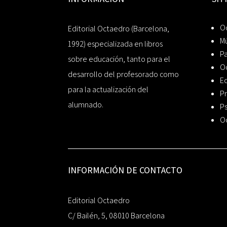
Oc
Editorial Octaedro (Barcelona,
Mú
1992) especializada en libros
P
sobre educación, tanto para el
O
desarrollo del profesorado como
Ed
para la actualización del
Pr
alumnado.
Ps
O
INFORMACIÓN DE CONTACTO
Editorial Octaedro
C/ Bailén, 5, 08010 Barcelona