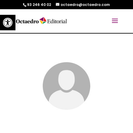
93 246 40 02
octaedro@octaedro.com
Abrir barra de herramientas