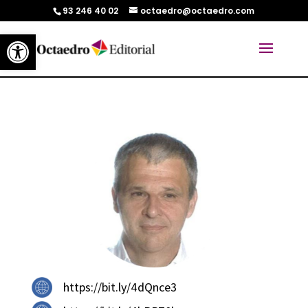
93 246 40 02
octaedro@octaedro.com
Abrir barra de herramientas
https://bit.ly/4dQnce3