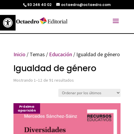
93 246 40 02
octaedro@octaedro.com
Abrir barra de herramientas
Inicio
/ Temas /
Educación
/ Igualdad de género
Igualdad de género
Ordenado
Mostrando 1–12 de 91 resultados
por
los
Próxima
últimos
aparición