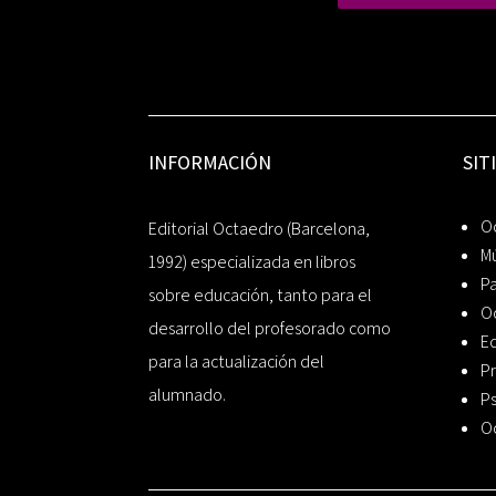
INFORMACIÓN
SIT
Oc
Editorial Octaedro (Barcelona,
Mú
1992) especializada en libros
P
sobre educación, tanto para el
O
desarrollo del profesorado como
Ed
para la actualización del
Pr
alumnado.
Ps
O