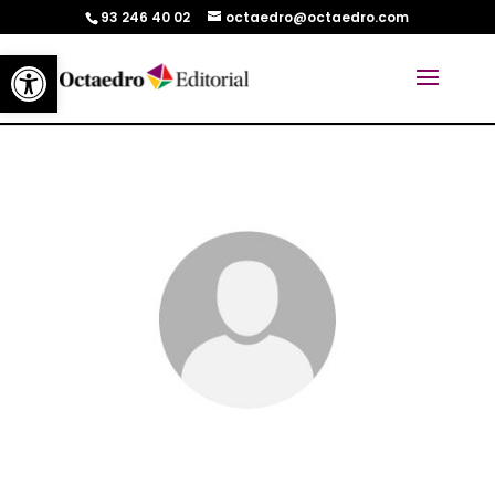
93 246 40 02
octaedro@octaedro.com
Abrir barra de herramientas