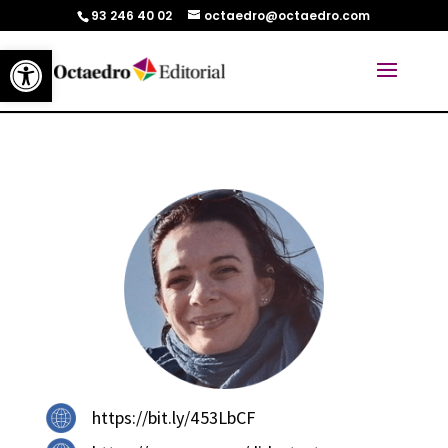
93 246 40 02
octaedro@octaedro.com
Abrir barra de herramientas
https://bit.ly/453LbCF