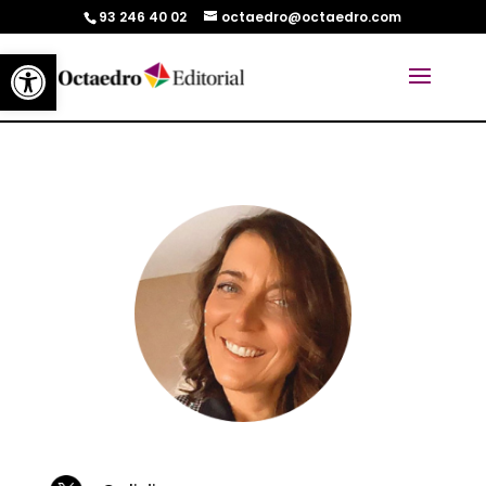
93 246 40 02
octaedro@octaedro.com
Abrir barra de herramientas