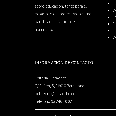
P
sobre educación, tanto para el
O
desarrollo del profesorado como
Ed
para la actualización del
Pr
alumnado.
Ps
O
INFORMACIÓN DE CONTACTO
Editorial Octaedro
C/ Bailén, 5, 08010 Barcelona
octaedro@octaedro.com
Teléfono 93 246 40 02