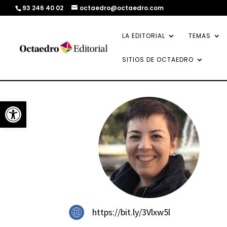
93 246 40 02
octaedro@octaedro.com
LA EDITORIAL
TEMAS
SITIOS DE OCTAEDRO
Abrir barra de herramientas
https://bit.ly/3Vlxw5l