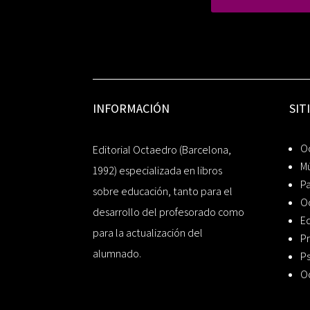
INFORMACIÓN
SIT
Oc
Editorial Octaedro (Barcelona,
Mú
1992) especializada en libros
P
sobre educación, tanto para el
O
desarrollo del profesorado como
Ed
para la actualización del
Pr
alumnado.
Ps
O