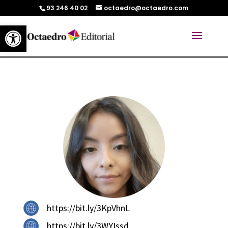
93 246 40 02
octaedro@octaedro.com
Abrir barra de herramientas
https://bit.ly/3KpVhnL
https://bit.ly/3WYIssd