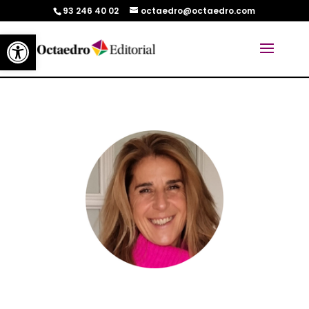
93 246 40 02
octaedro@octaedro.com
Abrir barra de herramientas