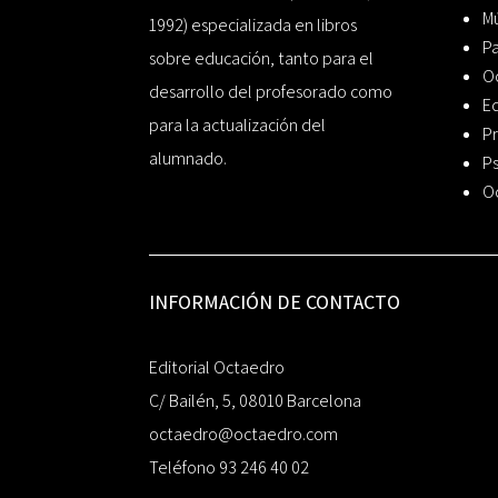
Mú
1992) especializada en libros
P
sobre educación, tanto para el
O
desarrollo del profesorado como
Ed
para la actualización del
Pr
alumnado.
Ps
O
INFORMACIÓN DE CONTACTO
Editorial Octaedro
C/ Bailén, 5, 08010 Barcelona
octaedro@octaedro.com
Teléfono 93 246 40 02