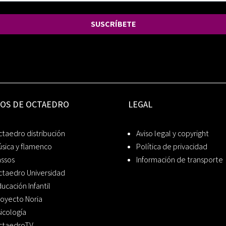
SUSCRÍBETE
IOS DE OCTAEDRO
LEGAL
taedro distribución
Aviso legal y copyright
sica y flamenco
Política de privacidad
assos
Información de transporte
ctaedro Universidad
ucación Infantil
oyecto Noria
icología
ctaedroTV