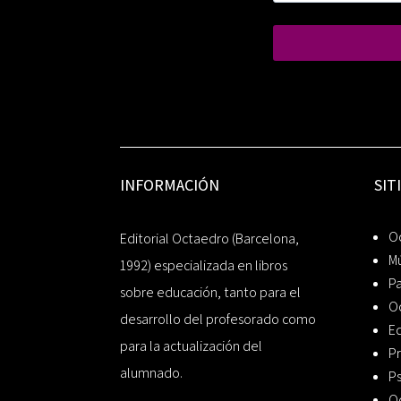
INFORMACIÓN
SIT
Oc
Editorial Octaedro (Barcelona,
Mú
1992) especializada en libros
P
sobre educación, tanto para el
O
desarrollo del profesorado como
Ed
para la actualización del
Pr
alumnado.
Ps
O