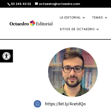
93 246 40 02
octaedro@octaedro.com
LA EDITORIAL
TEMAS
SITIOS DE OCTAEDRO
Abrir barra de herramientas
https://bit.ly/4cetdQo