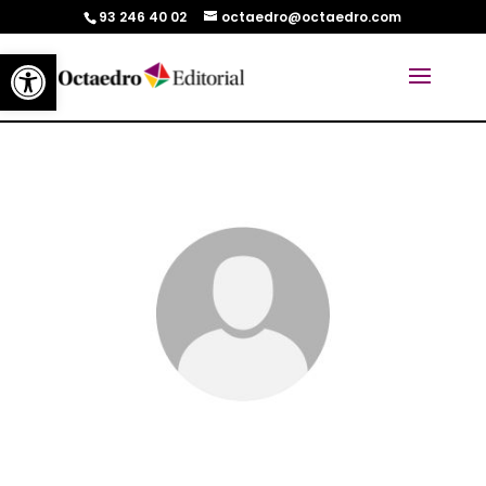
93 246 40 02
octaedro@octaedro.com
Abrir barra de herramientas