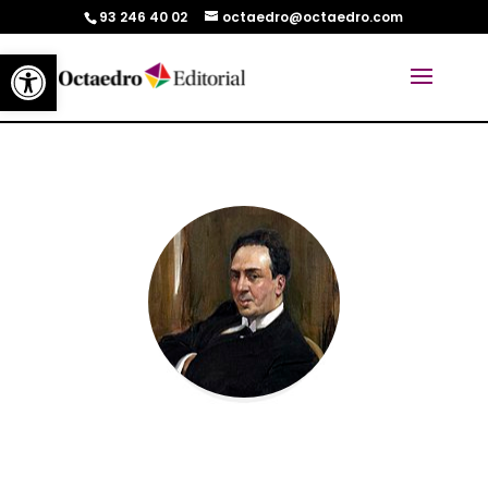
93 246 40 02
octaedro@octaedro.com
Abrir barra de herramientas