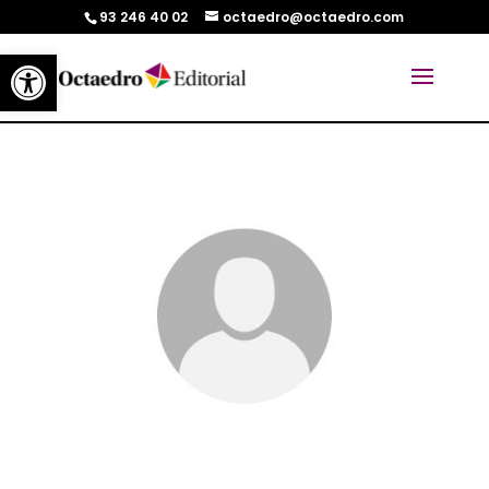
93 246 40 02
octaedro@octaedro.com
Abrir barra de herramientas