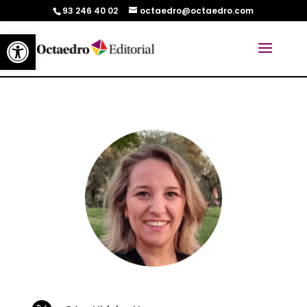
93 246 40 02
octaedro@octaedro.com
Abrir barra de herramientas