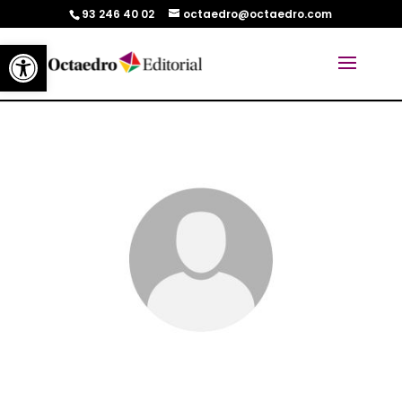
93 246 40 02
octaedro@octaedro.com
Abrir barra de herramientas