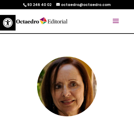
93 246 40 02
octaedro@octaedro.com
Abrir barra de herramientas