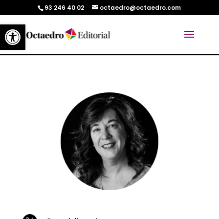
93 246 40 02
octaedro@octaedro.com
Abrir barra de herramientas