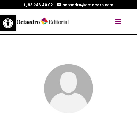
93 246 40 02
octaedro@octaedro.com
Abrir barra de herramientas