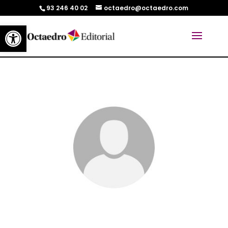
93 246 40 02
octaedro@octaedro.com
Abrir barra de herramientas