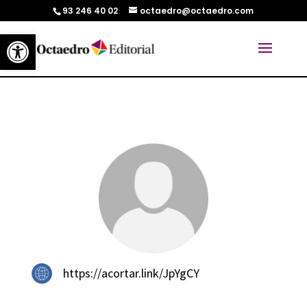
93 246 40 02
octaedro@octaedro.com
Abrir barra de herramientas
https://acortar.link/JpYgCY