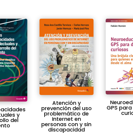
Neuroed
Atención y
GPS para
prevención del uso
pacidades
curi
problemático de
tuales y
Internet en
ollo del
personas con y sin
ento
discapacidad