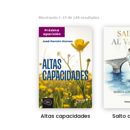
Ordenado
Mostrando 1–15 de 146 resultados
por
Próxima
aparición
los
últimos
Altas capacidades
Salto 