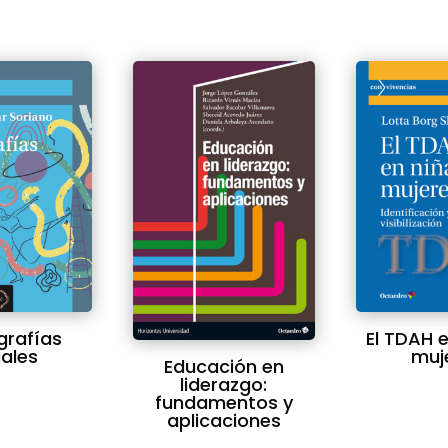
grafías
El TDAH e
iales
muj
Educación en
liderazgo:
fundamentos y
aplicaciones