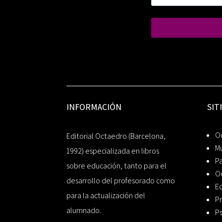
INFORMACIÓN
SIT
Oc
Editorial Octaedro (Barcelona,
Mú
1992) especializada en libros
P
sobre educación, tanto para el
O
desarrollo del profesorado como
Ed
para la actualización del
Pr
alumnado.
Ps