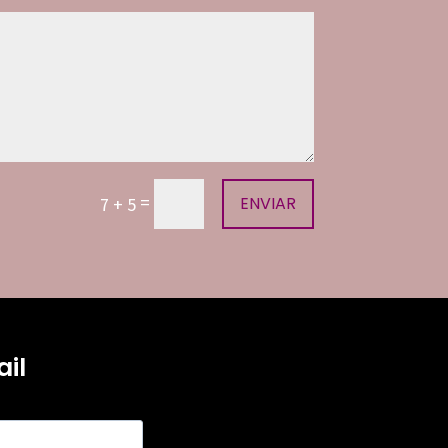
=
7 + 5
ENVIAR
il