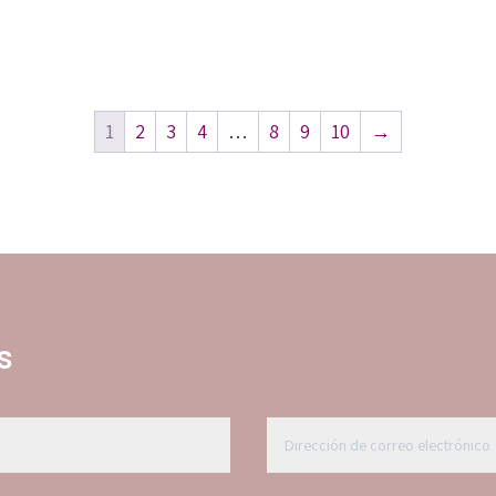
1
2
3
4
…
8
9
10
→
s