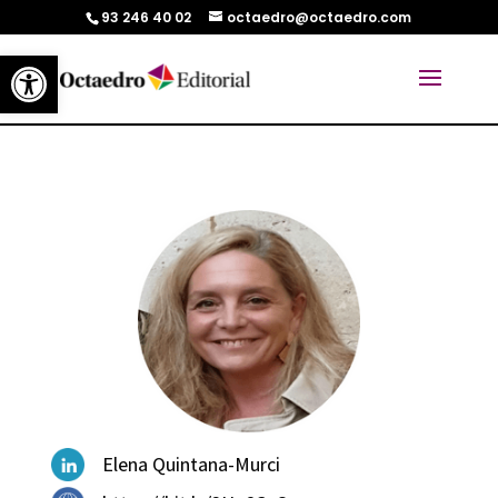
93 246 40 02
octaedro@octaedro.com
Abrir barra de herramientas
Elena Quintana-Murci