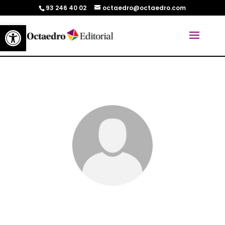
93 246 40 02
octaedro@octaedro.com
Abrir barra de herramientas