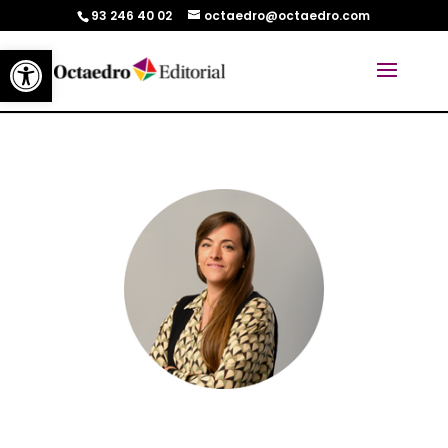
93 246 40 02
octaedro@octaedro.com
Abrir barra de herramientas