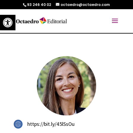
93 246 40 02
octaedro@octaedro.com
Abrir barra de herramientas
https://bit.ly/45lSsOu