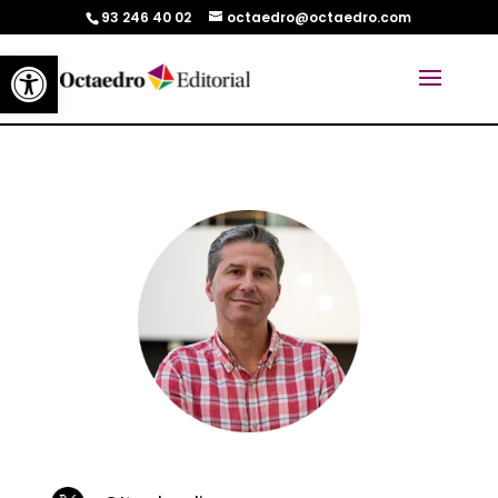
93 246 40 02
octaedro@octaedro.com
Abrir barra de herramientas