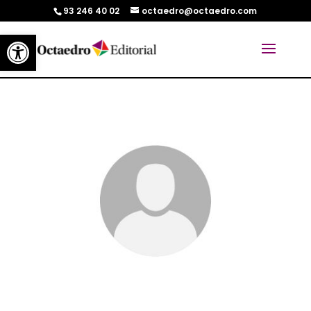
93 246 40 02
octaedro@octaedro.com
Abrir barra de herramientas