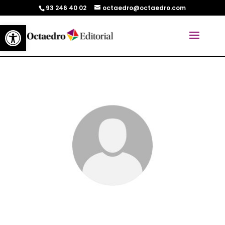
93 246 40 02
octaedro@octaedro.com
Abrir barra de herramientas