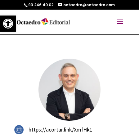
93 246 40 02
octaedro@octaedro.com
Abrir barra de herramientas
https://acortar.link/XmfHk1