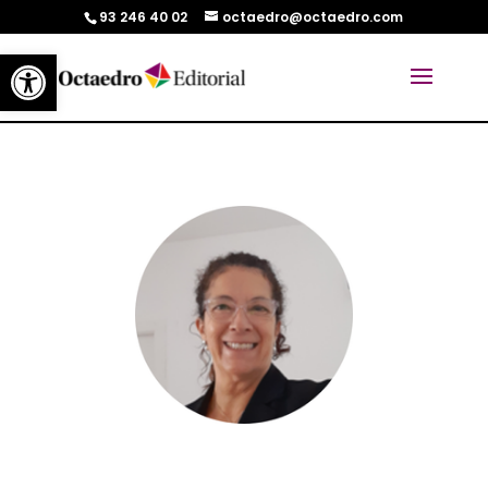
93 246 40 02
octaedro@octaedro.com
Abrir barra de herramientas