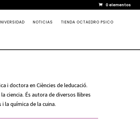
0 elementos
NIVERSIDAD
NOTICIAS
TIENDA OCTAEDRO PSICO
ca i doctora en Ciències de leducació.
 la ciencia. És autora de diversos llibres
 i la química de la cuina.