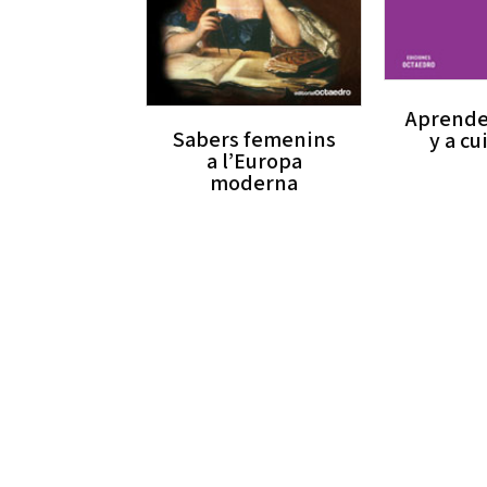
Aprende
Sabers femenins
y a c
a l’Europa
moderna