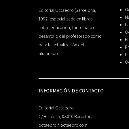
Oc
Editorial Octaedro (Barcelona,
Mú
1992) especializada en libros
P
sobre educación, tanto para el
O
desarrollo del profesorado como
Ed
para la actualización del
Pr
alumnado.
Ps
O
INFORMACIÓN DE CONTACTO
Editorial Octaedro
C/ Bailén, 5, 08010 Barcelona
octaedro@octaedro.com