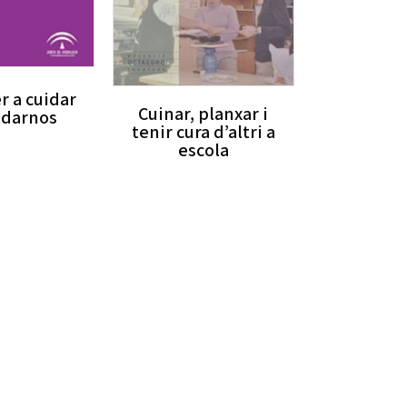
r a cuidar
Cuinar, planxar i
uidarnos
tenir cura d’altri a
escola