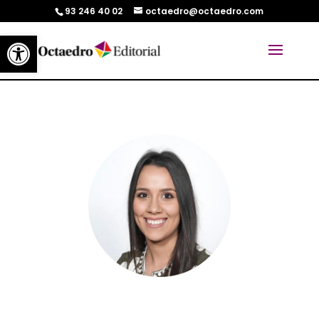
93 246 40 02
octaedro@octaedro.com
Abrir barra de herramientas