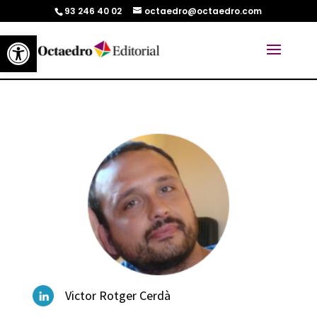
93 246 40 02
octaedro@octaedro.com
Abrir barra de herramientas
Victor Rotger Cerdà