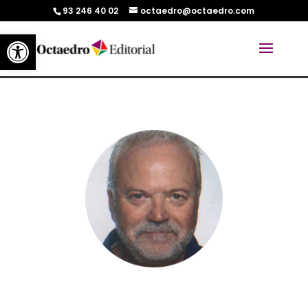
93 246 40 02
octaedro@octaedro.com
Abrir barra de herramientas