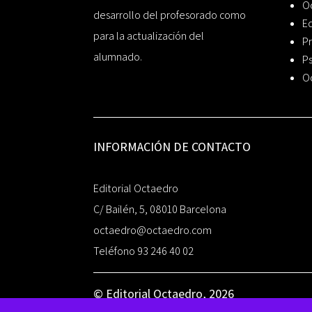
O
desarrollo del profesorado como
Ed
para la actualización del
Pr
alumnado.
Ps
O
INFORMACIÓN DE CONTACTO
Editorial Octaedro
C/ Bailén, 5, 08010 Barcelona
octaedro@octaedro.com
Teléfono 93 246 40 02
© Editorial Octaedro, 2026