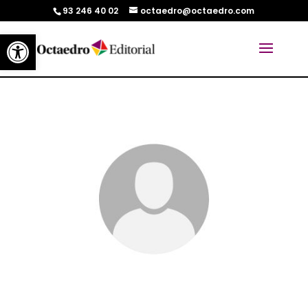
93 246 40 02
octaedro@octaedro.com
Abrir barra de herramientas